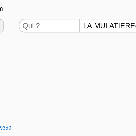
m
69350