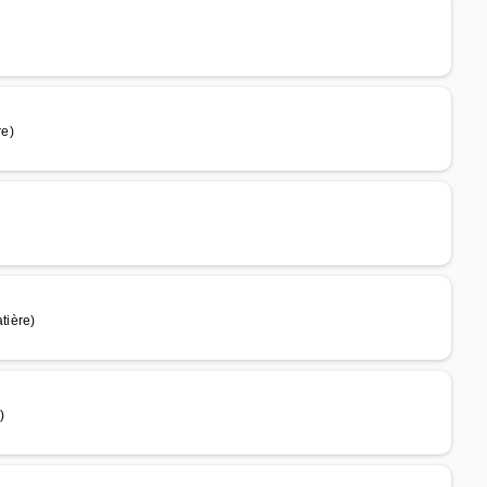
re)
tière)
)