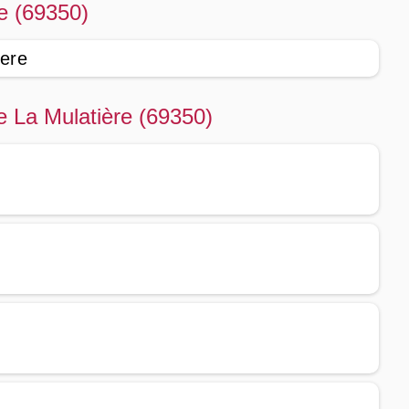
e (69350)
iere
e La Mulatière (69350)